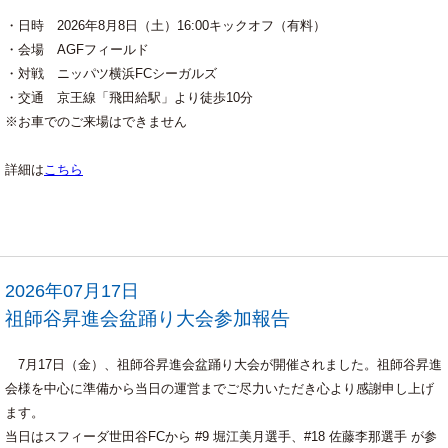
・日時 2026年8月8日（土）16:00キックオフ（有料）
・会場 AGFフィールド
・対戦 ニッパツ横浜FCシーガルズ
・交通 京王線「飛田給駅」より徒歩10分
※お車でのご来場はできません
詳細は
こちら
2026年07月17日
祖師谷昇進会盆踊り大会参加報告
7月17日（金）、祖師谷昇進会盆踊り大会が開催されました。祖師谷昇進
会様を中心に準備から当日の運営までご尽力いただき心より感謝申し上げ
ます。
当日はスフィーダ世田谷FCから #9 堀江美月選手、#18 佐藤李那選手 が参