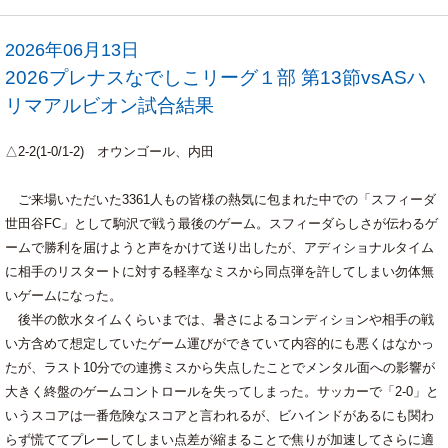
2026年06月13日
2026プレナスなでしこリーグ１部 第13節vsASハ
リマアルビオン試合結果
△2-2(1-0/1-2) オウンゴール、内田
ご来場いただいた3361人もの皆様の熱気に包まれた中での「スフィーダ
世田谷FC」として駒沢で戦う最後のゲーム。スフィーダらしさが伝わるゲ
ームで勝利を届けようと声をかけて送り出したが、アディショナルタイム
に相手のリスタートに対する軽率なミスから同点弾を許してしまい勿体無
いゲームになった。
後半の飲水タイムくらいまでは、暑さによるコンディションや相手の戦
い方含めて想定していたゲーム運びができていて内容的にも悪くはなかっ
たが、ラスト10分での連携ミスから失点したことでメンタル面への影響が
大きく終盤のゲームコントロールを失ってしまった。サッカーで「2-0」と
いうスコアは一番危険なスコアと言われるが、ビハインドがあるにも関わ
らず慌ててプレーしてしまい点差が縮まることで焦りが加速してさらに適