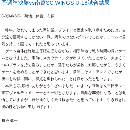
予選準決勝vs南葛SC WINGS U-18試合結果
3-0(0-0/3-0) 菊地、伴藤、市原
昨年、敗れてしまった準決勝。プライドと歴史を取り戻すためには、自
分達で証明するしかない一戦。簡単ではないゲームでしたが、チームは勇
気を持って闘ってくれたと思っています。
ゲーム自体は終始主導権を握りながら、相手陣地で戦う時間の長いゲー
ムとなりました。事前にスカウティングが出来ていたことから、大きく二
つのプランを持ち臨みましたが、選手たちが柔軟に対応しながら、うまく
ゲームを進めることができたと思います。前半こそスコアレスでしたが、
後半も冷静に闘い、得点を重ねられたことは良かったと思います。
本日も応援誠にありがとうございました。いよいよ来週は女王日テレ・
東京ヴェルディメニーナとの一戦となります。過酷な80分になることは覚
悟していますが、自分達らしく走り抜きたいと思っています。引き続き応
援のほどお願い申し上げます。
川邊 健一