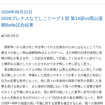
2026年06月21日
2026プレナスなでしこリーグ１部 第14節vs岡山湯
郷Belle試合結果
●0-2(0-1/0-1)
残留争いから抜け出し中位争いでの上位進出のためにはなんとしてでも
勝点３が欲しい岡山湯郷Belleさんとのゲーム。またW杯の日本代表戦に世
間の関心が集まる中、この試合を観戦して応援してくれる方々に好ゲーム
と勝利をお届けしたかったがそれができず悔しく申し訳なく思う。
直近数試合のシステムや戦い方が前期とは異なる岡山さんに対しての想
定が難しかった中、準備をした想定とのギャップが多くその修正と対応に
注力が必要な前半になった。特に我々の非保持の局面で相手の意図した攻
撃を受ける形が多く、また保持の局面において我々の準備した攻撃が相手
のタイトな守備に抑え込まれ、逆に相手の狙いとした素早い攻守の切り替
えから先制点を与え0-1のビハインドで試合を折り返す展開となった。相手
の5DF+4MFの強度の高い守備に対する攻撃を修正するため、我々の保持時