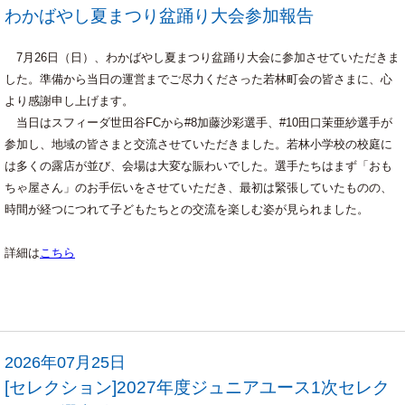
わかばやし夏まつり盆踊り大会参加報告
7月26日（日）、わかばやし夏まつり盆踊り大会に参加させていただきま
した。準備から当日の運営までご尽力くださった若林町会の皆さまに、心
より感謝申し上げます。
当日はスフィーダ世田谷FCから#8加藤沙彩選手、#10田口茉亜紗選手が
参加し、地域の皆さまと交流させていただきました。若林小学校の校庭に
は多くの露店が並び、会場は大変な賑わいでした。選手たちはまず「おも
ちゃ屋さん」のお手伝いをさせていただき、最初は緊張していたものの、
時間が経つにつれて子どもたちとの交流を楽しむ姿が見られました。
詳細は
こちら
2026年07月25日
[セレクション]2027年度ジュニアユース1次セレク