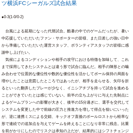
ツ横浜FCシーガルズ試合結果
●0-3(1-0/0-2)
台風による延期になった代替試合。酷暑の中でのゲームだったが、暑い
中応援していただいたファン・サポーターの皆様、また日差しの強い日中
から準備していただいた運営スタッフ、ボランティアスタッフの皆様に感
謝申し上げたい。
気候によるコンディションや相手の攻守における特徴を加味して、これ
まで採用してきたシステムとは違う形で試合に臨んだ。相手の陣形との噛
み合わせで位置的な優位性や数的な優位性を活かしてボール保持の局面を
増やしたことは意図したところではあったが、相手を走らせる、矢印を折
るといった翻弄したプレーが少なく、イニシアチブを持って試合を進める
ことができていたとは感じていない。前半の立ち上がりに与えた先制点に
よるゲームプランへの影響が大きく、後半の15分過ぎに、選手を交代して
システムを変更した中で前線の圧力と推進力を増して得点を狙いにいった
が、逆に連携ミスによる交錯、キックオフ直後のボールロストから軽率な
形で連続での追加点を与えてゲームを終えることになり非常に残念。比重
を前がかりにしたのでリスクは承知の上だが、結果的にはシフトチェンジ