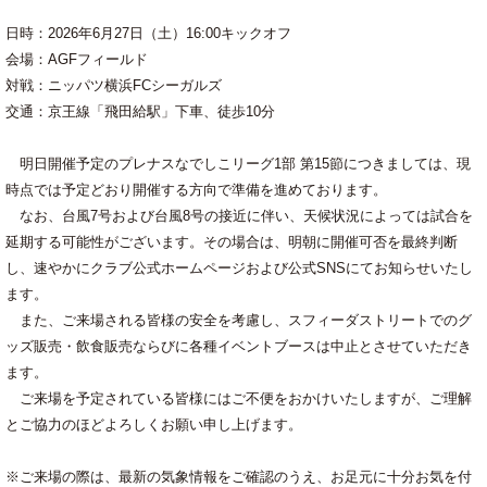
日時：2026年6月27日（土）16:00キックオフ
会場：AGFフィールド
対戦：ニッパツ横浜FCシーガルズ
交通：京王線「飛田給駅」下車、徒歩10分
明日開催予定のプレナスなでしこリーグ1部 第15節につきましては、現
時点では予定どおり開催する方向で準備を進めております。
なお、台風7号および台風8号の接近に伴い、天候状況によっては試合を
延期する可能性がございます。その場合は、明朝に開催可否を最終判断
し、速やかにクラブ公式ホームページおよび公式SNSにてお知らせいたし
ます。
また、ご来場される皆様の安全を考慮し、スフィーダストリートでのグ
ッズ販売・飲食販売ならびに各種イベントブースは中止とさせていただき
ます。
ご来場を予定されている皆様にはご不便をおかけいたしますが、ご理解
とご協力のほどよろしくお願い申し上げます。
※ご来場の際は、最新の気象情報をご確認のうえ、お足元に十分お気を付