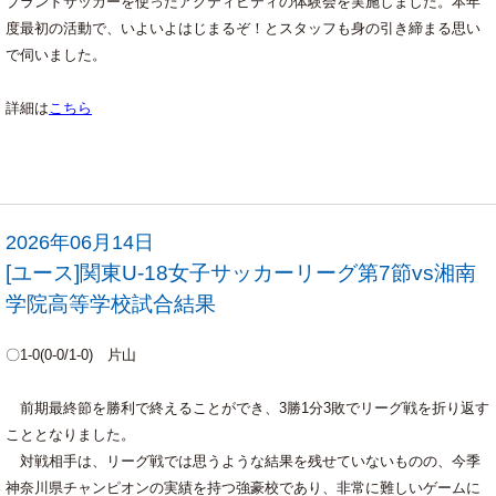
ブランドサッカーを使ったアクティビティの体験会を実施しました。本年
度最初の活動で、いよいよはじまるぞ！とスタッフも身の引き締まる思い
で伺いました。
詳細は
こちら
2026年06月14日
[ユース]関東U-18女子サッカーリーグ第7節vs湘南
学院高等学校試合結果
〇1-0(0-0/1-0) 片山
前期最終節を勝利で終えることができ、3勝1分3敗でリーグ戦を折り返す
こととなりました。
対戦相手は、リーグ戦では思うような結果を残せていないものの、今季
神奈川県チャンピオンの実績を持つ強豪校であり、非常に難しいゲームに