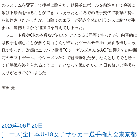
のシステムを変更して後半に臨んだ。効果的にボールを前進させて突破に
繋げる場面を作ることができつつあったところでの選手交代で攻撃の勢い
を加速させたかったが、自陣でのエラーが続き全体のバランスに綻びが生
まれ、連携ミスから追加点を与えてしまった。
シュート数やCKの本数などのスタッツはほぼ同等であったが、内容的に
は後手を踏むことが多く岡山さんが描いたゲームモデルに屈する悔しい敗
戦であった。次節はニッパツ横浜FCシーガルズさんをAGFに迎えての中断
前のラストゲーム。今シーズンAGFでは未勝利だが、なんとしてでも勝っ
て前半戦を終えられるように一丸となって戦いたい。本日も熱いご声援を
ありがとうございました。
濱田 堯
2026年06月20日
[ユース]全日本U-18女子サッカー選手権大会東京都