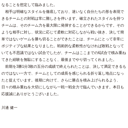
なることを想定して臨みました。
相手は明確なスタイルを徹底しており、迷いなく自分たちの形を表現で
きるチームとの対戦は常に難しさを伴います。確立されたスタイルを持つ
チームは、そのチーム力を最大限に発揮することができるからです。その
ような相手に対し、状況に応じて柔軟に対応しながら戦い抜き、決して簡
単ではないゲームを勝ち切ることができたことは、チームにとって非常に
ポジティブな結果となりました。戦術的な柔軟性がなければ敗戦となって
いても不思議ではない試合でしたが、チームはここまでの6試合で積み重ね
てきた経験を無駄にすることなく、最後までやり切ってくれました。
前期を3勝1分3敗の五分の成績で終えられたことは、決して満足できるも
のではない一方で、チームとしての成長を感じられる折り返し地点になっ
たと捉えています。後期に向けて、さらに勝点を積み上げられるよう、
日々の積み重ねを大切にしながら一戦一戦全力で臨んでいきます。本日も
応援誠にありがとうございました。
川邊 健一