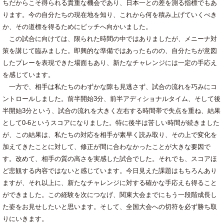
ちだからこそ得られる貴重な機会であり、日本一との差を測る指標でもあ
ります。今の自分たちの現在地を知り、これから何を積み上げていくべき
か、その道標を得るためにピッチへ向かいました。
この試合に向けては、限られた時間の中ではありましたが、メニーナ対
策を講じて臨みました。即興的な準備ではあったものの、自分たちが意図
したプレーを表現できた場面もあり、新たなチャレンジには一定の手応え
を感じています。
一方で、相手は私たちのわずかな隙も見逃さず、試合の流れを巧みにコ
ントロールしました。前半開始3分、前半アディショナルタイム、そして後
半開始3分という、試合の流れを大きく左右する時間帯で失点を重ね、結果
として0-6というスコアになりました。特に後半は苦しい時間が続きました
が、この結果は、私たちの対応を相手が素早く読み取り、その上で変化を
加えてきたことに対して、修正が間に合わなかったことが大きな要因で
す。改めて、相手の質の高さを実感した試合でした。それでも、スコアほ
ど悲観する内容ではないと感じています。今日見えた課題はもちろんあり
ますが、それ以上に、新たなチャレンジに対する確かな手応えも得ること
ができました。この経験を次につなげ、関東大会までにもう一段階成長し
た姿をお見せしたいと思います。そして、全国大会への切符を必ず勝ち取
りにいきます。