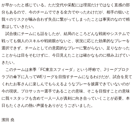
が早かったと感じている。ただ交代や采配には理屈だけではなく直感の部
分もあるので、今のチームでできる全力でやったわけだが、相手の狙いと
我々のリスクが噛み合わず失点に繋がってしまったことは事実のなので精
査はしていきたい。
試合後にチームにも話をしたが、結局のところどんな戦術やシステムで
戦っても個人のスキルや戦術眼がないと、状況に応じた効果的なプレーを
選択できず、チームとしての意図的なプレーに繋がらない。足りなかった
ことからは目をそむけずに、今日見えたことは確かなものに積み上げてい
きたい。
このチームは来季「FC東京スフィーダ」という呼称で、Jリーグプロク
ラブの傘下に入ってWEリーグを目指すチームになるわけだが、試合を見て
くれたお客さんに楽しんでもらえるようなプレーを披露できていないのが
今の現状。プロサッカー選手であることの意味、そこを目指すことの意味
に我々スタッフも含めて一人一人が真剣に向き合っていくことが必要。本
日もたくさんの熱い声援をありがとうございました。
濱田 堯