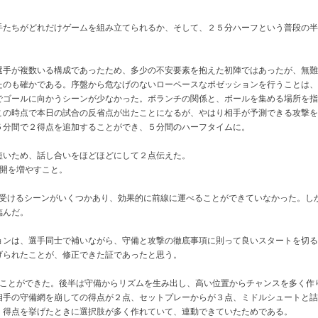
手たちがどれだけゲームを組み立てられるか、そして、２５分ハーフという普段の半
選手が複数いる構成であったため、多少の不安要素を抱えた初陣ではあったが、無難
たのも確かである。序盤から危なげのないローペースなポゼッションを行うことは、
でゴールに向かうシーンが少なかった。ボランチの関係と、ボールを集める場所を指
この時点で本日の試合の反省点が出たことになるが、やはり相手が予測できる攻撃を
５分間で２得点を追加することができ、５分間のハーフタイムに。
短いため、話し合いをほどほどにして２点伝えた。
展開を増やすこと。
ターを受けるシーンがいくつかあり、効果的に前線に運べることができていなかった。
臨んだ。
ョンは、選手同士で補いながら、守備と攻撃の徹底事項に則って良いスタートを切る
げられたことが、修正できた証であったと思う。
ることができた。後半は守備からリズムを生み出し、高い位置からチャンスを多く作
相手の守備網を崩しての得点が２点、セットプレーからが３点、ミドルシュートと詰
、得点を挙げたときに選択肢が多く作れていて、連動できていたためである。