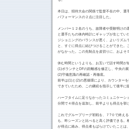
本日は、招待大会の関係で監督不在の中、選
パフォーマンスの２点に注目した。
メンバー１２名のうち、故障者や受験明けの
と選手たちの体内時計にギャップが生じてい
ジショニングのバランスが悪く、よいリズム
と、すぐに得点に結びつけることができた。
がなかった。この先制点を皮切りに、およそ
休む時間というよりも、お互いで話す時間が
(1)ボランチとDFの距離感を修正し、中央の
(2)守備意識の再確認・再徹底。
前半は(1)と(2)の悪循環により、カウン
できていたため、この継続を指示して後半に
ハーフタイムに足りなかったコミュニケーシ
分間で４得点を追加し、前半よりも得点を挙
これでグループリーグ初戦を、７?０で終え
も、昨シーズンと比べると高く評価できる。
が得点に絡み、得点者もばらけていたことは