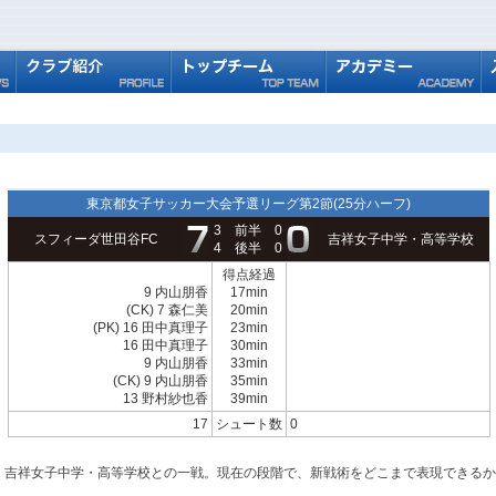
東京都女子サッカー大会予選リーグ第2節(25分ハーフ)
3
前半
0
スフィーダ世田谷FC
吉祥女子中学・高等学校
4
後半
0
得点経過
9 内山朋香
17min
(CK) 7 森仁美
20min
(PK) 16 田中真理子
23min
16 田中真理子
30min
9 内山朋香
33min
(CK) 9 内山朋香
35min
13 野村紗也香
39min
17
シュート数
0
、吉祥女子中学・高等学校との一戦。現在の段階で、新戦術をどこまで表現できるか