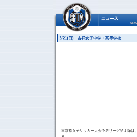
3/21(日) 吉祥女子中学・高等学校
東京都女子サッカー大会予選リーグ第１節は
る。