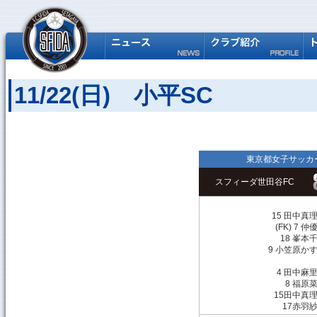
11/22(日) 小平SC
東京都女子サッカー
スフィーダ世田谷FC
15 田中真
(FK) 7 仲
18 峯本
9 小笠原か
4 田中麻
8 福原
15田中真
17赤羽